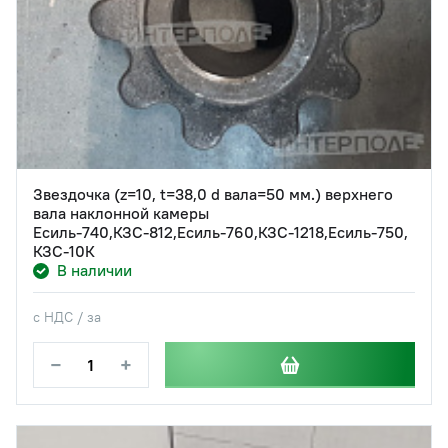
Звездочка (z=10, t=38,0 d вала=50 мм.) верхнего
вала наклонной камеры
Есиль-740,КЗС-812,Есиль-760,КЗС-1218,Есиль-750,
КЗС-10К
В наличии
с НДС / за
−
+