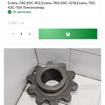
Есиль-740,КЗС-812,Есиль-760,КЗС-1218,Есиль-750,
КЗС-10К Гомсельмаш
В наличии
с НДС / за
−
+