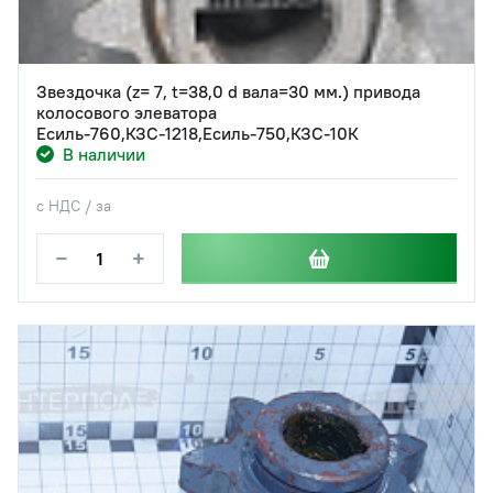
Звездочка (z= 7, t=38,0 d вала=30 мм.) привода
колосового элеватора
Есиль-760,КЗС-1218,Есиль-750,КЗС-10К
В наличии
с НДС / за
−
+