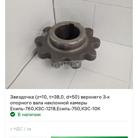
Звездочка (z=10, t=38,0, d=50) верхнего 3-х
опорного вала наклонной камеры
Есиль-760,КЗС-1218,Есиль-750,КЗС-10К
В наличии
с НДС / за