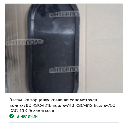
Заглушка торцевая клавиши соломотряса
Есиль-760,КЗС-1218,Есиль-740,КЗС-812,Есиль-750,
КЗС-10К Гомсельмаш
В наличии