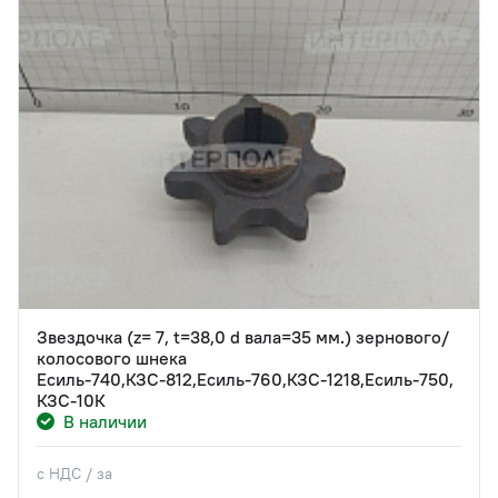
Звездочка (z= 7, t=38,0 d вала=35 мм.) зернового/
колосового шнека
Есиль-740,КЗС-812,Есиль-760,КЗС-1218,Есиль-750,
КЗС-10К
В наличии
с НДС / за