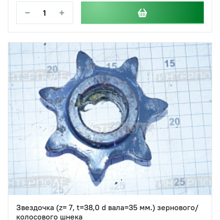
−
+
Звездочка (z= 7, t=38,0 d вала=35 мм.) зернового/
колосового шнека