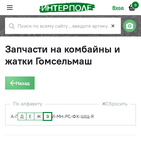
0
Вход
✕
Запчасти на комбайны и
жатки Гомсельмаш
Назад
По алфавиту
Сбросить
Д
Е
Ж
З
А-Г
И-М
Н-Р
С-Ф
Х-Ш
Щ-Я