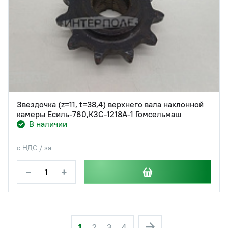
Звездочка (z=11, t=38,4) верхнего вала наклонной
камеры Есиль-760,КЗС-1218А-1 Гомсельмаш
В наличии
с НДС / за
−
+
1
2
3
4