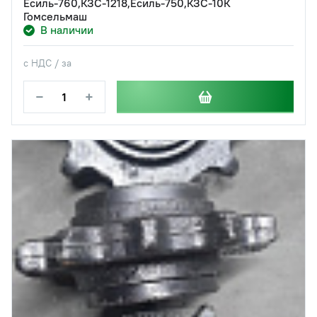
Есиль-760,КЗС-1218,Есиль-750,КЗС-10К
Гомсельмаш
В наличии
с НДС / за
−
+