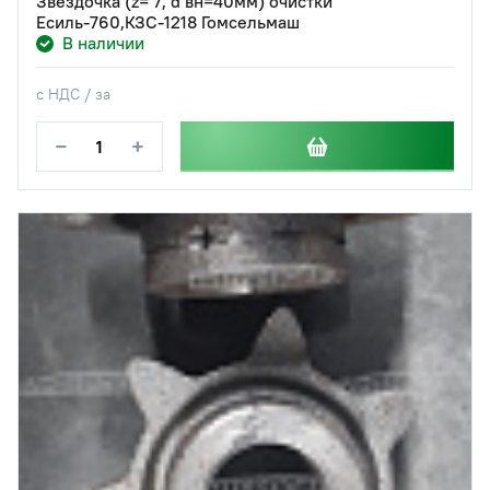
Звездочка (z= 7, d вн=40мм) очистки
Есиль-760,КЗС-1218 Гомсельмаш
В наличии
с НДС / за
−
+