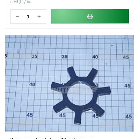
с НДС / за
−
+