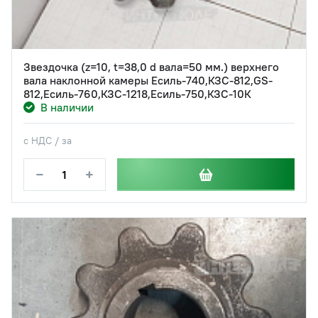
Звездочка (z=10, t=38,0 d вала=50 мм.) верхнего
вала наклонной камеры Есиль-740,КЗС-812,GS-
812,Есиль-760,КЗС-1218,Есиль-750,КЗС-10К
В наличии
с НДС / за
−
+