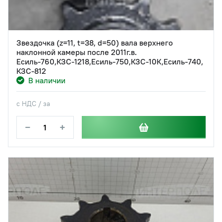
Звездочка (z=11, t=38, d=50) вала верхнего
наклонной камеры после 2011г.в.
Есиль-760,КЗС-1218,Есиль-750,КЗС-10К,Есиль-740,
КЗС-812
В наличии
с НДС / за
−
+