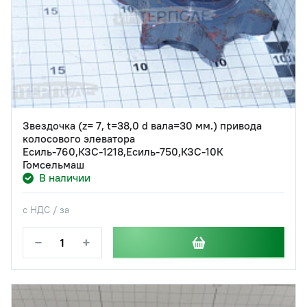
Звездочка (z= 7, t=38,0 d вала=30 мм.) привода
колосового элеватора
Есиль-760,КЗС-1218,Есиль-750,КЗС-10К
Гомсельмаш
В наличии
с НДС / за
−
+