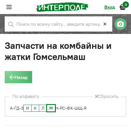
0
Вход
✕
Запчасти на комбайны и
жатки Гомсельмаш
Назад
По алфавиту
Сбросить
И
К
Л
М
А-Г
Д-З
Н-Р
С-Ф
Х-Ш
Щ-Я