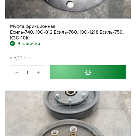
Муфта фрикционная
Есиль-740,КЗС-812,Есиль-760,КЗС-1218,Есиль-750,
КЗС-10К
В наличии
с НДС / за
−
+