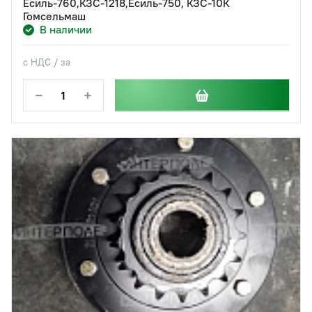
Есиль-760,КЗС-1218,Есиль-750, КЗС-10К
Гомсельмаш
В наличии
с НДС / за
−
+