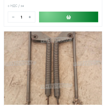
с НДС / за
−
+