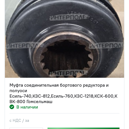
Муфта соединительная бортового редуктора и
полуоси
Есиль-740,КЗС-812,Есиль-760,КЗС-1218,КСК-600,К
ВК-800 Гомсельмаш
В наличии
с НДС / за