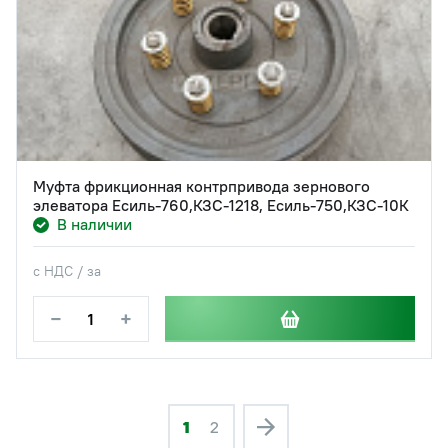
Муфта фрикционная контрпривода зернового
элеватора Есиль-760,КЗС-1218, Есиль-750,КЗС-10К
В наличии
с НДС / за
−
+
1
2