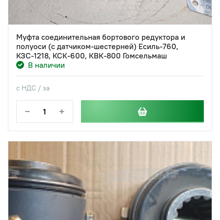
Муфта соединительная бортового редуктора и
полуоси (с датчиком-шестерней) Есиль-760,
КЗС-1218, КСК-600, КВК-800 Гомсельмаш
В наличии
с НДС / за
−
+