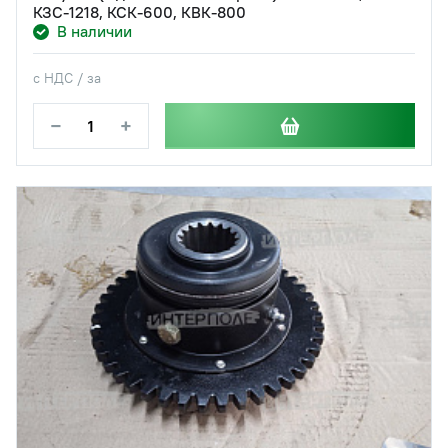
КЗС-1218, КСК-600, КВК-800
В наличии
с НДС / за
−
+