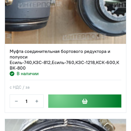
Муфта соединительная бортового редуктора и
полуоси
Есиль-740,КЗС-812,Есиль-760,КЗС-1218,КСК-600,К
ВК-800
В наличии
с НДС / за
−
+