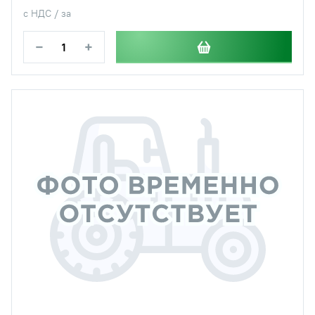
с НДС / за
−
+