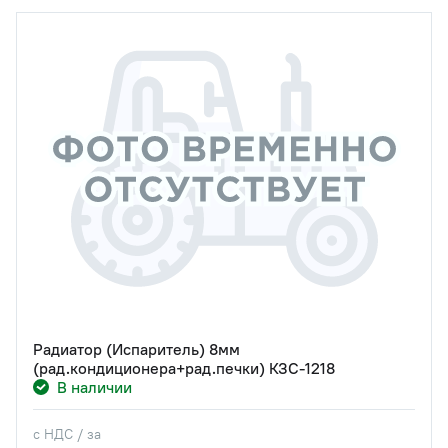
Радиатор (Испаритель) 8мм
(рад.кондиционера+рад.печки) КЗС-1218
В наличии
с НДС / за