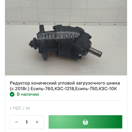
Редуктор конический угловой загрузочного шнека
(с 2018г.) Есиль-760,КЗС-1218,Есиль-750,КЗС-10К
В наличии
с НДС / за
−
+