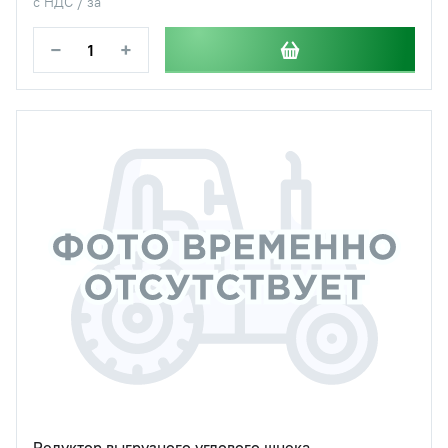
с НДС / за
−
+
Редуктор выгрузного углового шнека