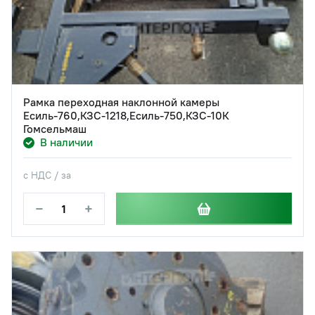
Рамка переходная наклонной камеры
Есиль-760,КЗС-1218,Есиль-750,КЗС-10К
Гомсельмаш
В наличии
с НДС / за
−
+