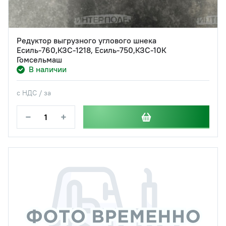
Редуктор выгрузного углового шнека
Есиль-760,КЗС-1218, Есиль-750,КЗС-10К
Гомсельмаш
В наличии
с НДС / за
−
+