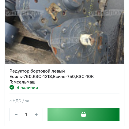
Редуктор бортовой левый
Есиль-760,КЗС-1218,Есиль-750,КЗС-10К
Гомсельмаш
В наличии
с НДС / за
−
+