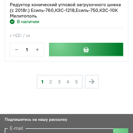
Редуктор конический угловой загрузочного шнека
(с 2018г.) Есиль-760,КЗС-1218,Есиль-750,КЗС-10К
Мелитополь
В наличии
с НДС / за
−
+
1
2
3
4
5
Подпишитесь на нашу рассылку
E-mail