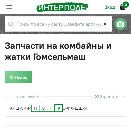
0
Вход
✕
Запчасти на комбайны и
жатки Гомсельмаш
Назад
По алфавиту
Сбросить
Н
О
П
Р
А-Г
Д-З
И-М
С-Ф
Х-Ш
Щ-Я