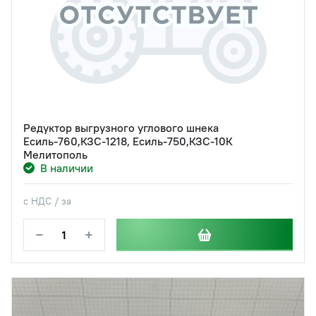
Редуктор выгрузного углового шнека
Есиль-760,КЗС-1218, Есиль-750,КЗС-10К
Мелитополь
В наличии
с НДС / за
−
+