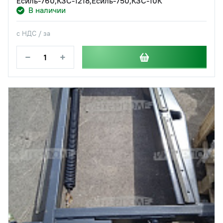
Есиль-760,КЗС-1218,Есиль-750,КЗС-10К
В наличии
с НДС / за
−
+