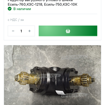
Есиль-760,КЗС-1218, Есиль-750,КЗС-10К
В наличии
с НДС / за
−
+