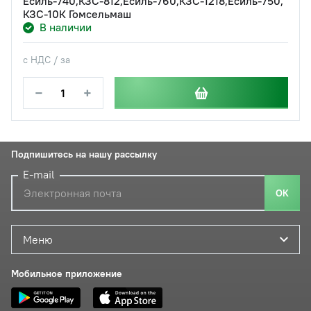
Есиль-740,КЗС-812,Есиль-760,КЗС-1218,Есиль-750,
КЗС-10К Гомсельмаш
В наличии
с НДС / за
−
+
Подпишитесь на нашу рассылку
E-mail
ОК
Меню
Мобильное приложение