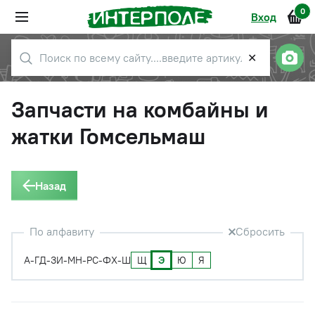
0
Вход
✕
Запчасти на комбайны и
жатки Гомсельмаш
Назад
По алфавиту
Сбросить
Щ
Э
Ю
Я
А-Г
Д-З
И-М
Н-Р
С-Ф
Х-Ш