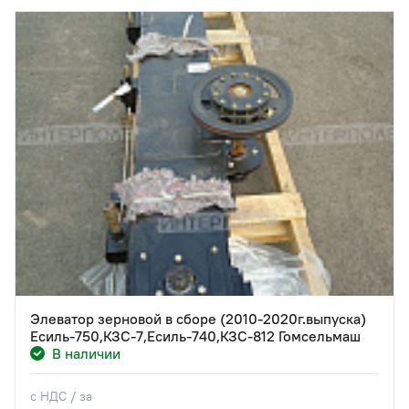
Элеватор зерновой в сборе (2010-2020г.выпуска)
Есиль-750,КЗС-7,Есиль-740,КЗС-812 Гомсельмаш
В наличии
с НДС / за