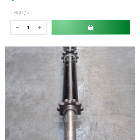
с НДС / за
−
+