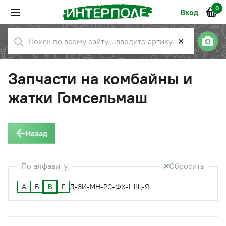
0
Вход
✕
Запчасти на комбайны и
жатки Гомсельмаш
Назад
По алфавиту
Сбросить
А
Б
В
Г
Д-З
И-М
Н-Р
С-Ф
Х-Ш
Щ-Я