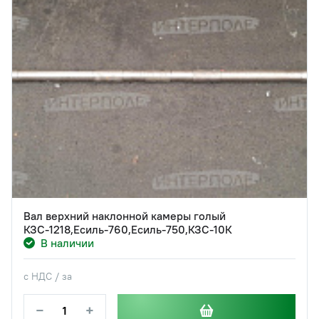
Вал верхний наклонной камеры голый
КЗС-1218,Есиль-760,Есиль-750,КЗС-10К
В наличии
с НДС / за
−
+