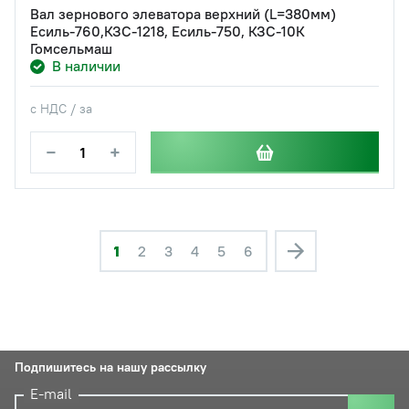
Вал зернового элеватора верхний (L=380мм)
Есиль-760,КЗС-1218, Есиль-750, КЗС-10К
Гомсельмаш
В наличии
с НДС / за
−
+
1
2
3
4
5
6
Подпишитесь на нашу рассылку
E-mail