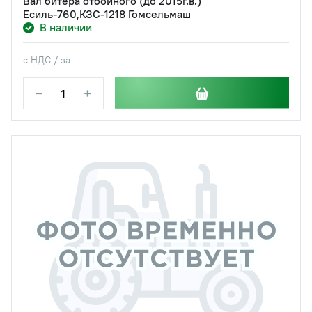
Вал битера отбойного (до 2015г.в.)
Есиль-760,КЗС-1218 Гомсельмаш
В наличии
с НДС / за
−
+