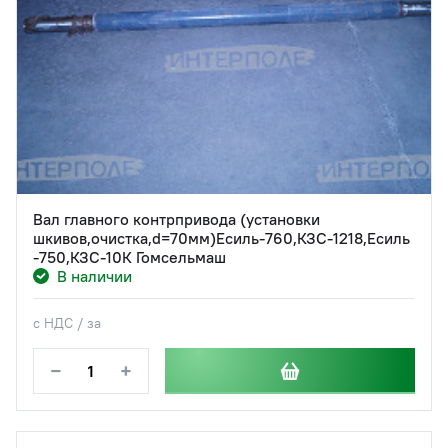
Вал главного контрпривода (установки
шкивов,очистка,d=70мм)Есиль-760,КЗС-1218,Есиль
-750,КЗС-10К Гомсельмаш
В наличии
с НДС / за
−
+