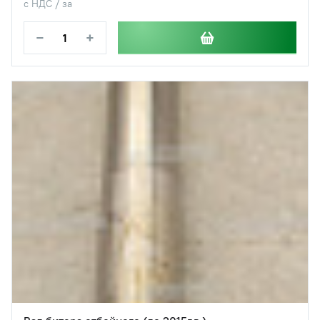
с НДС / за
−
+