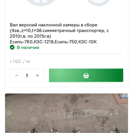
Вал верхний наклонной камеры в сборе
(4зв.,z=10,t=38.симметричный транспортер, с
2010г.в. по 2015г.в)
Есиль-760,КЗС-1218,Есиль-750,КЗС-10К
В наличии
с НДС / за
−
+