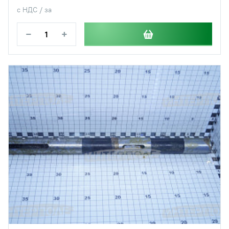
с НДС / за
−
+