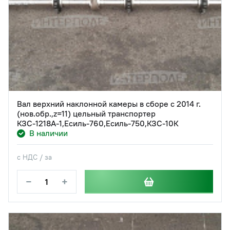
Вал верхний наклонной камеры в сборе с 2014 г.
(нов.обр.,z=11) цельный транспортер
КЗС-1218А-1,Есиль-760,Есиль-750,КЗС-10К
В наличии
с НДС / за
−
+