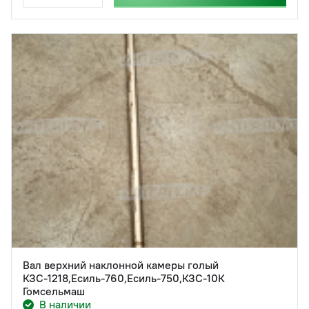
Вал верхний наклонной камеры голый
КЗС-1218,Есиль-760,Есиль-750,КЗС-10К
Гомсельмаш
В наличии