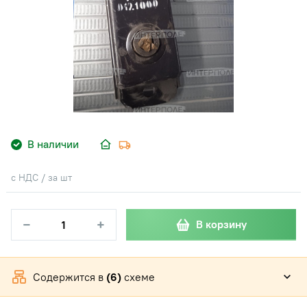
В наличии
с НДС / за шт
−
+
В корзину
Содержится в
(6)
схеме