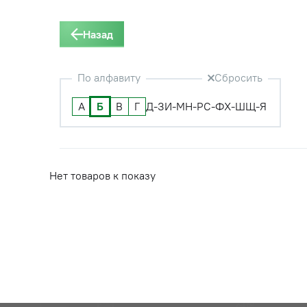
Назад
По алфавиту
Сбросить
А
Б
В
Г
Д-З
И-М
Н-Р
С-Ф
Х-Ш
Щ-Я
Нет товаров к показу