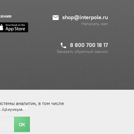
жение
shop@interpole.ru
Написать нам
8 800 700 18 17
Заказать обратный звонок
истемы аналитик, в том числе
ашу рассылку
 браузера.
ОК