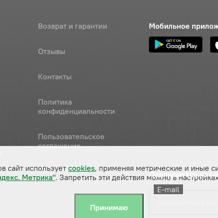
Возврат и гарантии
Мобильное прило
Отзывы
Контакты
Политика
конфиденциальности
Пользовательское
соглашение
а
ов сайт использует
cookies
, применяя метрические и иные с
Подпишитесь на н
ндекс. Метрика"
. Запретить эти действия можно в настройках
E-mail
Принимаю