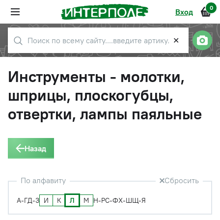
0
Вход
✕
Инструменты - молотки,
шприцы, плоскогубцы,
отвертки, лампы паяльные
Назад
По алфавиту
Сбросить
И
К
Л
М
А-Г
Д-З
Н-Р
С-Ф
Х-Ш
Щ-Я