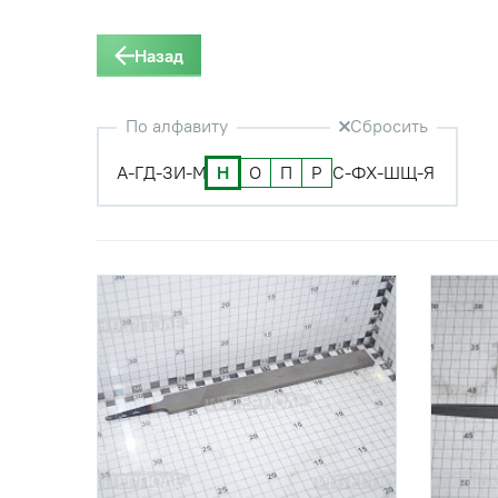
Назад
По алфавиту
Сбросить
А-Г
Д-З
И-М
Н
О
П
Р
С-Ф
Х-Ш
Щ-Я