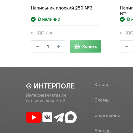
Напильник плоский 250 №3
Напил
№1
В наличии
В 
с НДС / за
с НДС
−
+
−
Купить
© ИНТЕРПОЛЕ
Каталог
Интернет-магазин
Схемы
сельхоззапчастей
О компании
Бренды