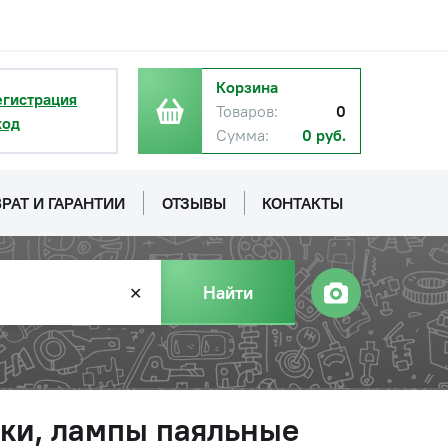
Корзина
егистрация
Товаров:
0
ход
Сумма:
0 руб.
РАТ И ГАРАНТИИ
ОТЗЫВЫ
КОНТАКТЫ
Найти
✕
тки, лампы паяльные