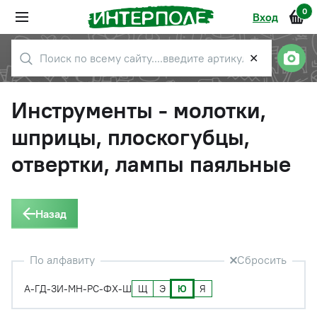
0
Вход
✕
Инструменты - молотки,
шприцы, плоскогубцы,
отвертки, лампы паяльные
Назад
По алфавиту
Сбросить
Щ
Э
Ю
Я
А-Г
Д-З
И-М
Н-Р
С-Ф
Х-Ш