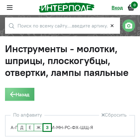
0
Вход
✕
Инструменты - молотки,
шприцы, плоскогубцы,
отвертки, лампы паяльные
Назад
По алфавиту
Сбросить
Д
Е
Ж
З
А-Г
И-М
Н-Р
С-Ф
Х-Ш
Щ-Я