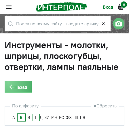
0
Вход
✕
Инструменты - молотки,
шприцы, плоскогубцы,
отвертки, лампы паяльные
Назад
По алфавиту
Сбросить
А
Б
В
Г
Д-З
И-М
Н-Р
С-Ф
Х-Ш
Щ-Я