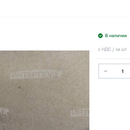
В наличии
с НДС / за шт
−