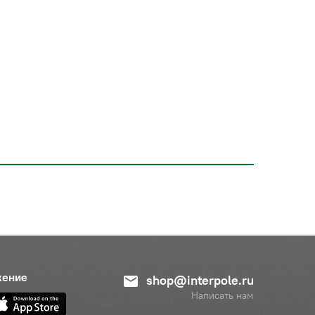
жение
shop@interpole.ru
Написать нам