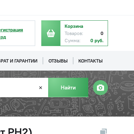
Корзина
егистрация
Товаров:
0
ход
Сумма:
0 руб.
РАТ И ГАРАНТИИ
ОТЗЫВЫ
КОНТАКТЫ
Найти
✕
т PH2)