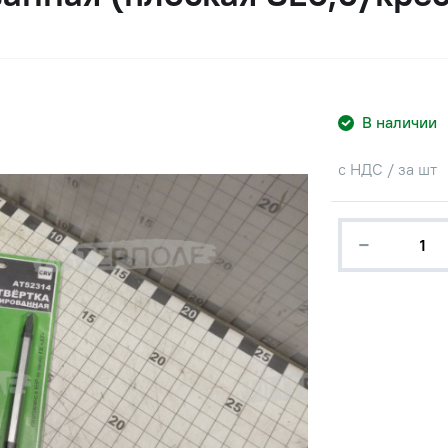
В наличии
с НДС / за шт
−