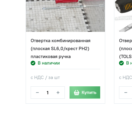
Отвертка комбинированная
Отвер
(плоская SL6,0/крест PH2)
(плос
пластиковая ручка
(TOLS
В наличии
В 
с НДС / за шт
с НДС
−
+
−
Купить