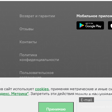
Возврат и гарантии
Мобильное прило
Отзывы
Контакты
Политика
конфиденциальности
Пользовательское
соглашение
а
ов сайт использует
cookies
, применяя метрические и иные с
Подпишитесь на н
ндекс. Метрика"
. Запретить эти действия можно в настройках
E-mail
Принимаю