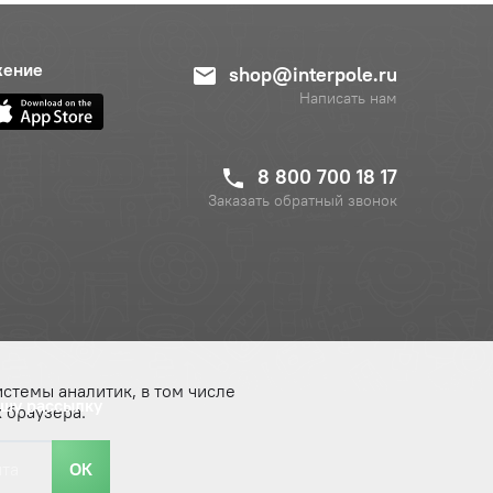
жение
shop@interpole.ru
Написать нам
8 800 700 18 17
Заказать обратный звонок
истемы аналитик, в том числе
ашу рассылку
 браузера.
ОК