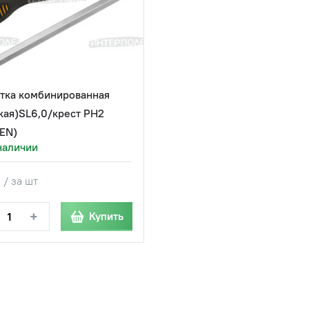
тка комбинированная
кая)SL6,0/крест PH2
EN)
наличии
 / за шт
+
Купить