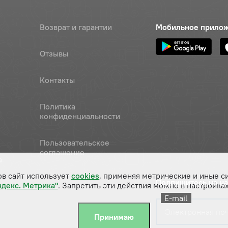
Возврат и гарантии
Мобильное прило
Отзывы
Контакты
Политика
конфиденциальности
Пользовательское
соглашение
а
ов сайт использует
cookies
, применяя метрические и иные с
Подпишитесь на н
ндекс. Метрика"
. Запретить эти действия можно в настройках
E-mail
Принимаю