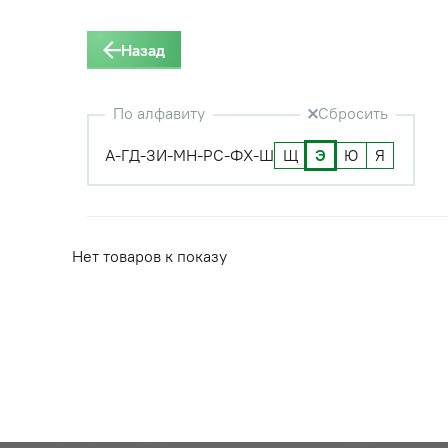
Назад
По алфавиту
Сбросить
А-Г
Д-З
И-М
Н-Р
С-Ф
Х-Ш
Щ
Э
Ю
Я
Нет товаров к показу