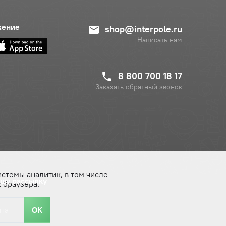
жение
shop@interpole.ru
Написать нам
8 800 700 18 17
Заказать обратный звонок
истемы аналитик, в том числе
ашу рассылку
 браузера.
ОК