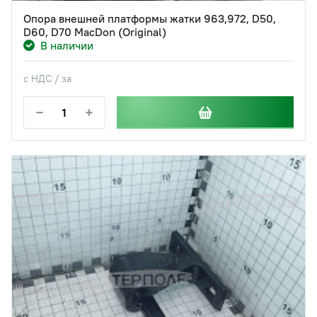
Опора внешней платформы жатки 963,972, D50,
D60, D70 MacDon (Original)
В наличии
с НДС / за
−
+