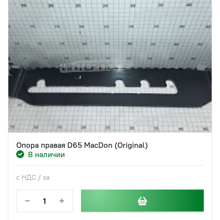
Опора правая D65 MacDon (Original)
В наличии
с НДС / за
−
+