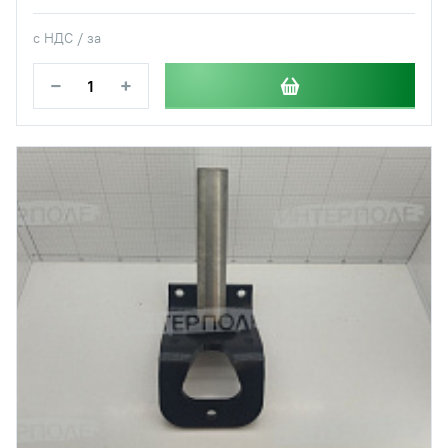
с НДС / за
−
+