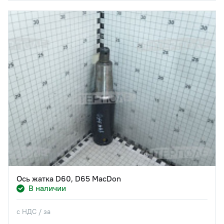
Ось жатка D60, D65 MacDon
В наличии
с НДС / за