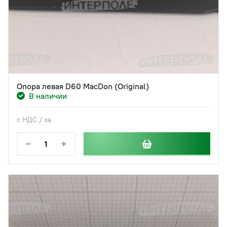
Опора левая D60 MacDon (Original)
В наличии
с НДС / за
−
+