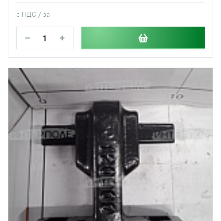
с НДС / за
−
+