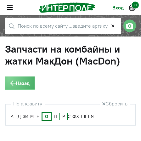
0
Вход
✕
Запчасти на комбайны и
жатки МакДон (MacDon)
Назад
По алфавиту
Сбросить
Н
О
П
Р
А-Г
Д-З
И-М
С-Ф
Х-Ш
Щ-Я