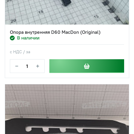
Опора внутренняя D60 MacDon (Original)
В наличии
с НДС / за
−
+