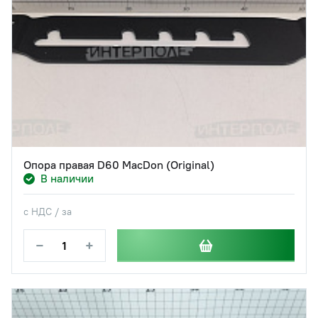
Опора правая D60 MacDon (Original)
В наличии
с НДС / за
−
+