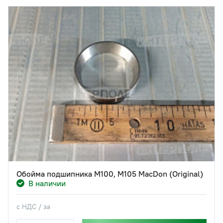
Обойма подшипника M100, M105 MacDon (Original)
В наличии
с НДС / за