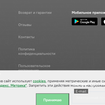
Возврат и гарантии
Мобильное прило
Отзывы
Контакты
Политика
конфиденциальности
Пользовательское
соглашение
а
ов сайт использует
cookies
, применяя метрические и иные с
Подпишитесь на н
ндекс. Метрика"
. Запретить эти действия можно в настройках
E-mail
Принимаю