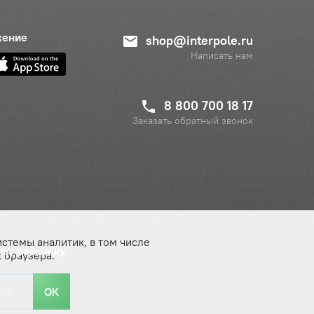
жение
shop@interpole.ru
Написать нам
8 800 700 18 17
Заказать обратный звонок
истемы аналитик, в том числе
ашу рассылку
 браузера.
ОК