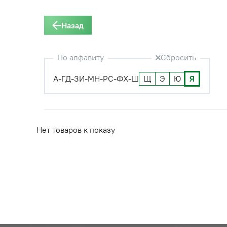
Назад
По алфавиту
Сбросить
А-Г
Д-З
И-М
Н-Р
С-Ф
Х-Ш
Щ
Э
Ю
Я
Нет товаров к показу