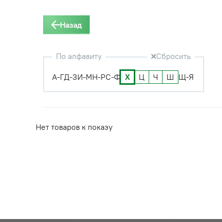
Назад
По алфавиту
Сбросить
А-Г
Д-З
И-М
Н-Р
С-Ф
Х
Ц
Ч
Ш
Щ-Я
Нет товаров к показу