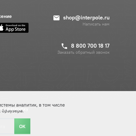
жение
shop@interpole.ru
Написать нам
8 800 700 18 17
Заказать обратный звонок
истемы аналитик, в том числе
ашу рассылку
 браузера.
ОК