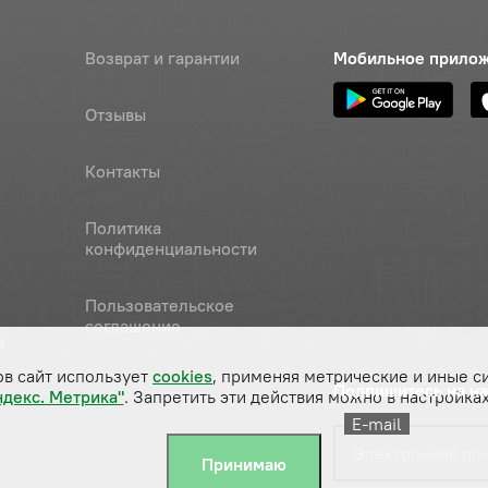
Возврат и гарантии
Мобильное прило
Отзывы
Контакты
Политика
конфиденциальности
Пользовательское
соглашение
а
ов сайт использует
cookies
, применяя метрические и иные с
Подпишитесь на н
ндекс. Метрика"
. Запретить эти действия можно в настройках
E-mail
Принимаю