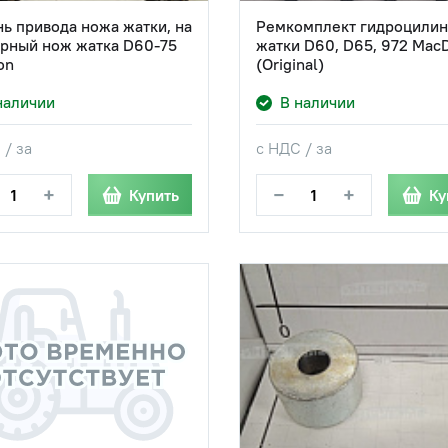
ь привода ножа жатки, на
Ремкомплект гидроцилин
рный нож жатка D60-75
жатки D60, D65, 972 Mac
on
(Original)
наличии
В наличии
 / за
с НДС / за
+
−
+
Купить
Ку