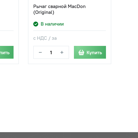
Рычаг сварной MacDon
(Original)
В наличии
с НДС / за
−
+
пить
Купить