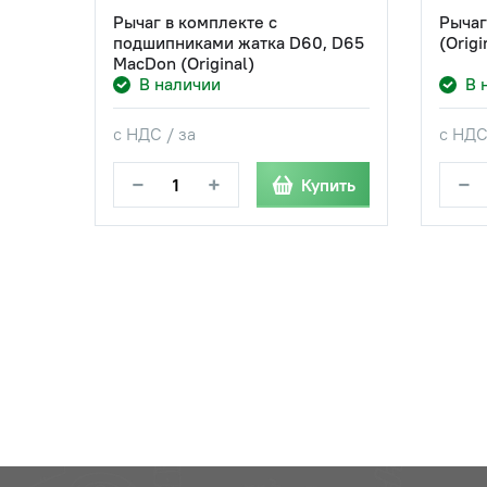
Рычаг в комплекте с
Рычаг
подшипниками жатка D60, D65
(Origi
MacDon (Original)
В наличии
В 
с НДС / за
с НДС
−
+
−
Купить