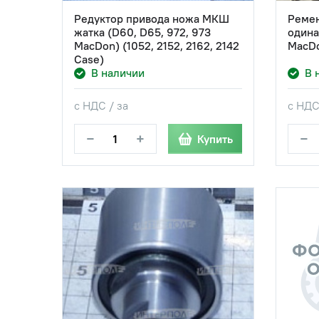
Редуктор привода ножа МКШ
Ремен
жатка (D60, D65, 972, 973
одина
MacDon) (1052, 2152, 2162, 2142
MacD
Case)
В наличии
В 
с НДС / за
с НДС
−
+
−
Купить