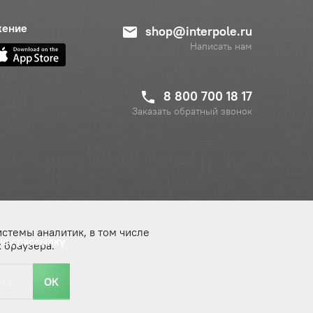
жение
shop@interpole.ru
Написать нам
8 800 700 18 17
Заказать обратный звонок
истемы аналитик, в том числе
ашу рассылку
 браузера.
ОК