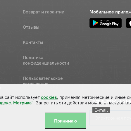
Возврат и гарантии
Мобильное прило
Отзывы
Контакты
Политика
конфиденциальности
Пользовательское
соглашение
а
ов сайт использует
cookies
, применяя метрические и иные с
Подпишитесь на н
ндекс. Метрика"
. Запретить эти действия можно в настройках
E-mail
Принимаю