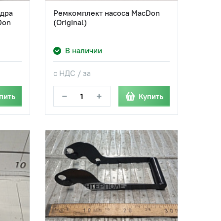
дра
Ремкомплект насоса MacDon
Don
(Original)
В наличии
с НДС / за
−
+
пить
Купить