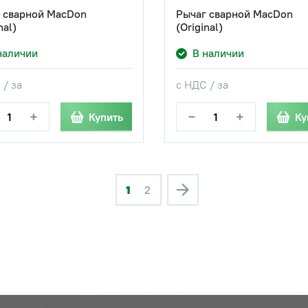
 сварной MacDon
Рычаг сварной MacDon
nal)
(Original)
наличии
В наличии
 / за
с НДС / за
+
−
+
Купить
Ку
1
2