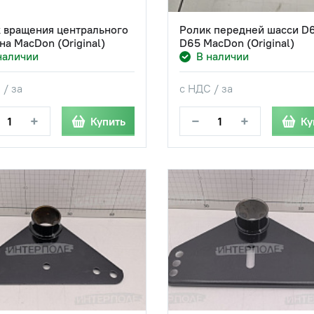
 вращения центрального
Ролик передней шасси D
на MacDon (Original)
D65 MacDon (Original)
наличии
В наличии
 / за
с НДС / за
+
−
+
Купить
Ку