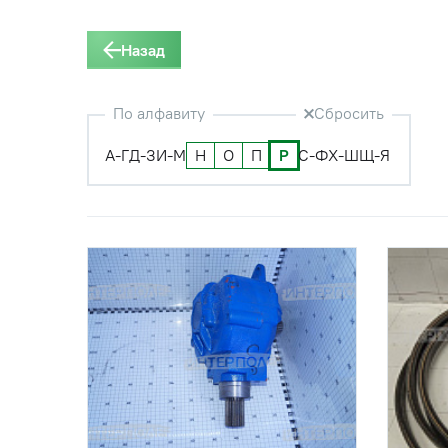
Назад
По алфавиту
Сбросить
А-Г
Д-З
И-М
Н
О
П
Р
С-Ф
Х-Ш
Щ-Я