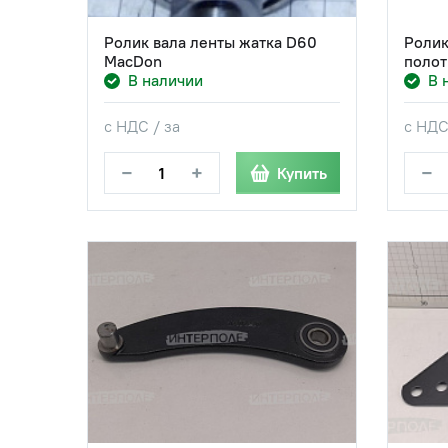
Ролик вала ленты жатка D60
Ролик
MacDon
полот
В наличии
В 
с НДС / за
с НДС
−
+
−
Купить