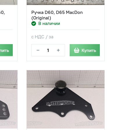
60,
Ручка D60, D65 MacDon
(Original)
В наличии
с НДС / за
−
+
пить
Купить