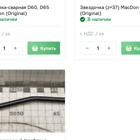
ка-сварная D60, D65
Звездочка (z=37) MacDon
n (Original)
(Original)
наличии
В наличии
 / за
с НДС / за
+
−
+
Купить
Ку