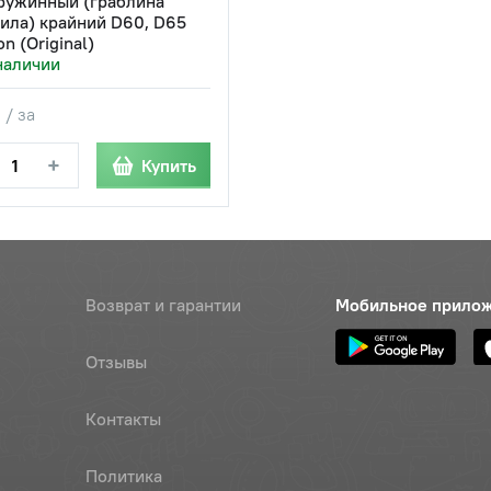
ружинный (граблина
ила) крайний D60, D65
n (Original)
наличии
 / за
+
Купить
Возврат и гарантии
Мобильное прило
Отзывы
Контакты
Политика