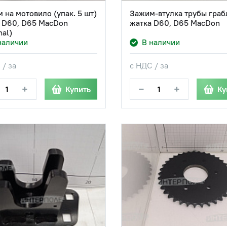
 на мотовило (упак. 5 шт)
Зажим-втулка трубы гра
 D60, D65 MacDon
жатка D60, D65 MacDon
nal)
наличии
В наличии
 / за
с НДС / за
+
−
+
Купить
Ку