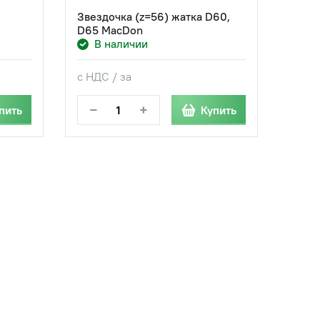
Звездочка (z=56) жатка D60,
D65 MacDon
В наличии
с НДС / за
−
+
пить
Купить