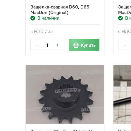
Защелка-сварная D60, D65
Защел
MacDon (Original)
MacDo
В наличии
В 
с НДС / за
с НДС
−
+
−
Купить