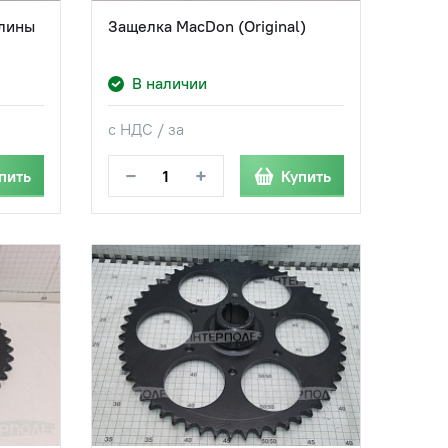
блины
Защелка MacDon (Original)
В наличии
с НДС / за
−
+
пить
Купить