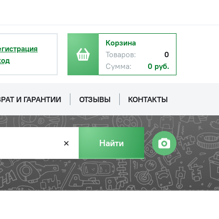
Корзина
егистрация
Товаров:
0
ход
Сумма:
0 руб.
РАТ И ГАРАНТИИ
ОТЗЫВЫ
КОНТАКТЫ
Найти
✕