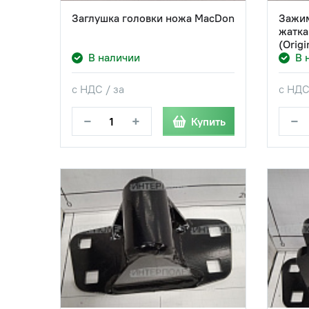
Заглушка головки ножа MacDon
Зажим
жатка
(Origi
В наличии
В 
с НДС / за
с НДС
−
+
−
Купить