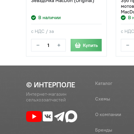
Зевздочка MacDon (Original)
Зуб п
мотов
MacDo
В наличии
В 
с НДС / за
с НДС
−
+
−
Купить
© ИНТЕРПОЛЕ
Каталог
Интернет-магазин
Схемы
сельхоззапчастей
О компании
Бренды