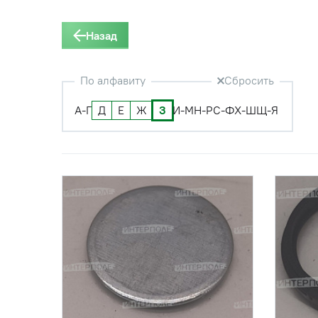
Назад
По алфавиту
Сбросить
А-Г
Д
Е
Ж
З
И-М
Н-Р
С-Ф
Х-Ш
Щ-Я