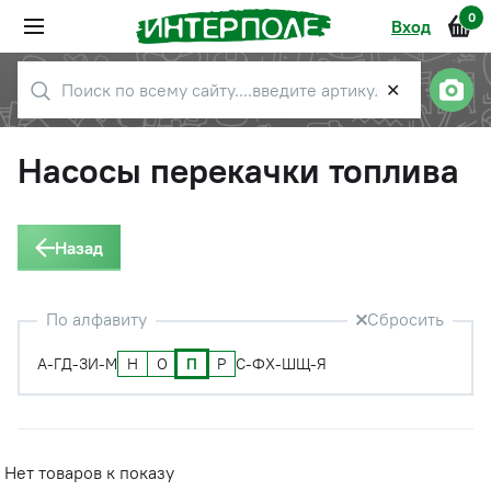
0
Вход
✕
Насосы перекачки топлива
Назад
По алфавиту
Сбросить
Н
О
П
Р
А-Г
Д-З
И-М
С-Ф
Х-Ш
Щ-Я
Нет товаров к показу