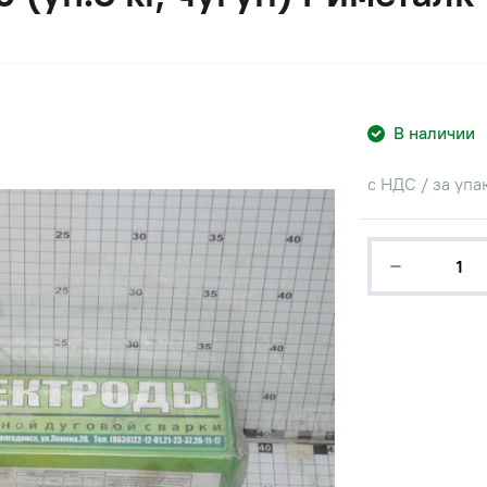
В наличии
с НДС / за упа
−