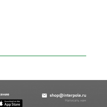
жение
shop@interpole.ru
Написать нам