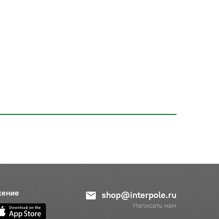
жение
shop@interpole.ru
Написать нам