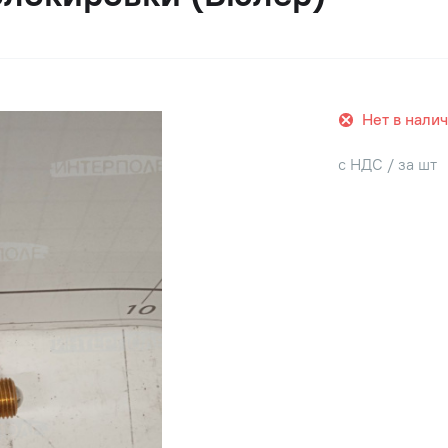
Нет в нали
с НДС / за шт