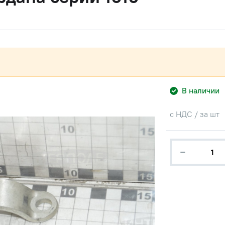
В наличии
с НДС / за шт
−