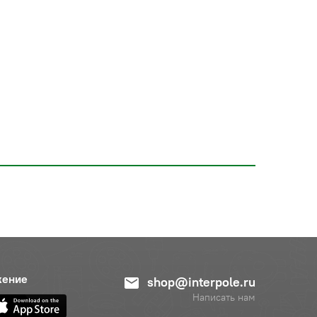
жение
shop@interpole.ru
Написать нам