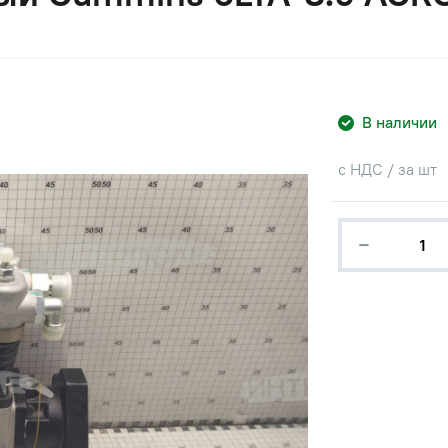
В наличии
с НДС / за шт
−