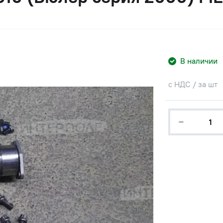
В наличии
с НДС / за шт
−