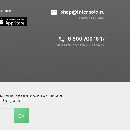
жение
shop@interpole.ru
Написать нам
8 800 700 18 17
Заказать обратный звонок
истемы аналитик, в том числе
ашу рассылку
 браузера.
ОК