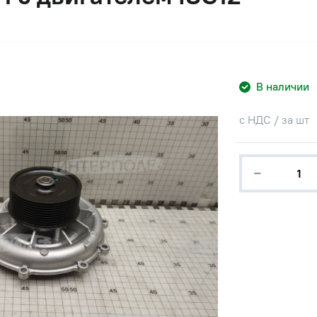
В наличии
с НДС / за шт
−