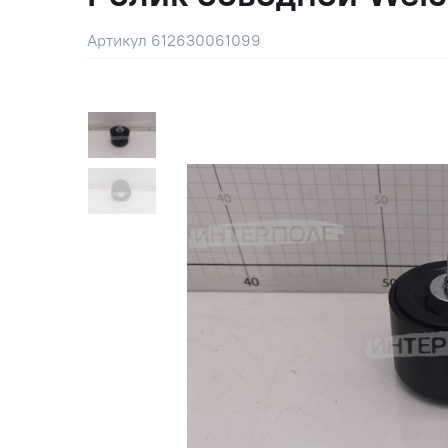
Артикул 612630061099