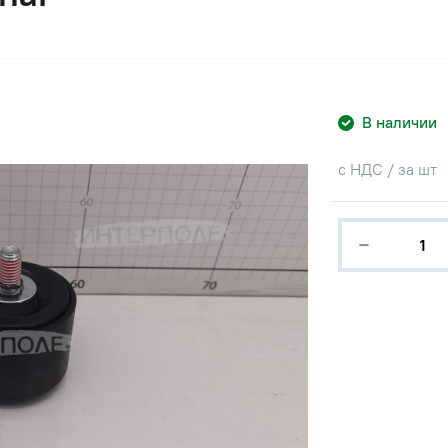
В наличии
с НДС / за шт
−