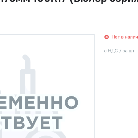
Нет в нали
с НДС / за шт