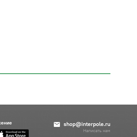
жение
shop@interpole.ru
Написать нам