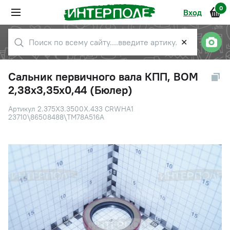
0
Вход
✕
Сальник первичного вала КПП, ВОМ
2,38х3,35х0,44 (Бюлер)
Артикул 2.375Х3.3500Х.433 CRWHA1
23710\86508488\TM78A516A