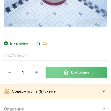
В наличии
с НДС / за шт
−
+
В корзину
Содержится в
(5)
схеме
Описание