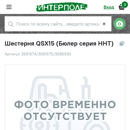
0
Вход
✕
Шестерня QSX15 (Бюлер серия HHT)
Артикул 3681674/3681675/3686936