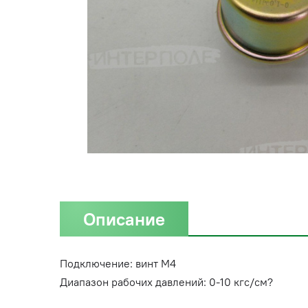
Описание
Подключение: винт М4
Диапазон рабочих давлений: 0-10 кгс/см?