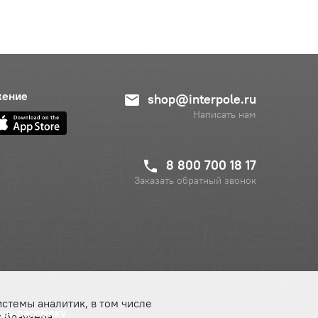
жение
shop@interpole.ru
Написать нам
8 800 700 18 17
Заказать обратный звонок
истемы аналитик, в том числе
ашу рассылку
 браузера.