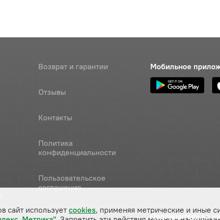
Возврат и гарантии
Мобильное прило
Отзывы
Контакты
Политика
конфиденциальности
Пользовательское
соглашение
а
ов сайт использует
cookies
, применяя метрические и иные с
Подпишитесь на н
ндекс. Метрика"
. Запретить эти действия можно в настройках