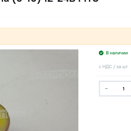
В наличии
с НДС / за шт
−