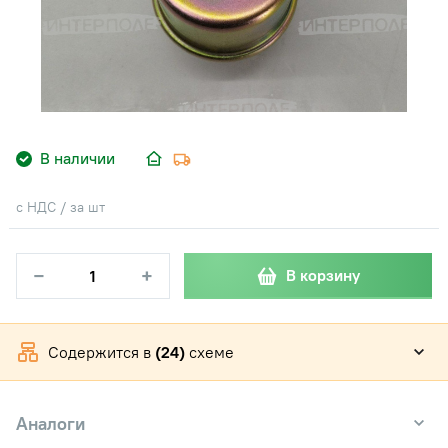
В наличии
с НДС / за шт
−
+
В корзину
Содержится в
(24)
схеме
Аналоги