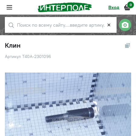
0
Вход
✕
Клин
Артикул Т40А-2301096