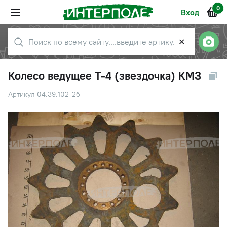
0
Вход
✕
Колесо ведущее Т-4 (звездочка) КМЗ
Артикул 04.39.102-2б