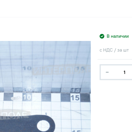
В наличии
с НДС / за шт
−