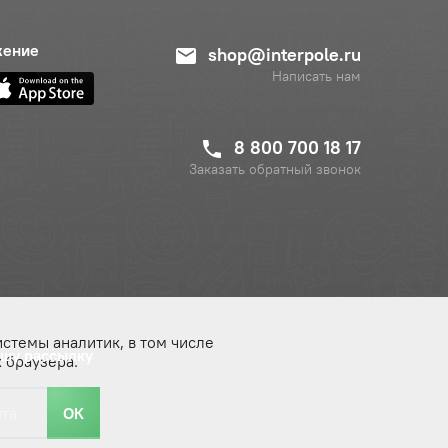
жение
shop@interpole.ru
Написать нам
8 800 700 18 17
Заказать обратный звонок
истемы аналитик, в том числе
ашу рассылку
 браузера.
ОК