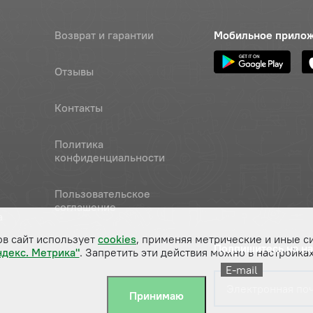
Возврат и гарантии
Мобильное прило
Отзывы
Контакты
Политика
конфиденциальности
Пользовательское
соглашение
а
ов сайт использует
cookies
, применяя метрические и иные с
Подпишитесь на н
ндекс. Метрика"
. Запретить эти действия можно в настройках
E-mail
Принимаю