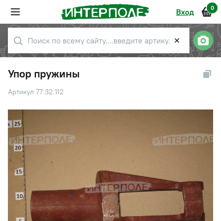
0
Вход
✕
Упор пружины
Артикул 77.32.112