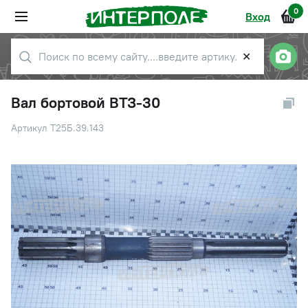
0
Вход
✕
Вал бортовой ВТЗ-30
Артикул Т25Б.39.143