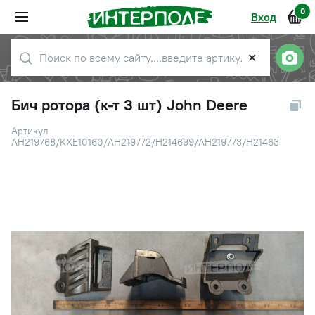
0
Вход
✕
Бич ротора (к-т 3 шт) John Deere
Артикул
AH219768/KXE10160/AH219772/H214699/AH219773/H21463