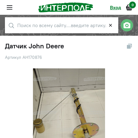
0
Вход
✕
Датчик John Deere
Артикул AH170876