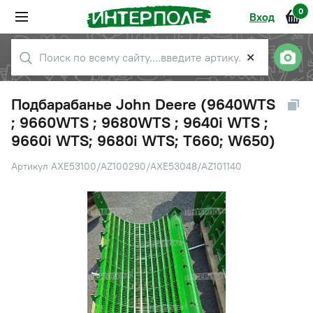
0
Вход
✕
Подбарабанье John Deere (9640WTS
; 9660WTS ; 9680WTS ; 9640i WTS ;
9660i WTS; 9680i WTS; T660; W650)
Артикул AXE53100/AZ100290/AXE53048/AZ101140