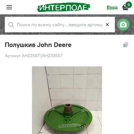
0
Вход
✕
Полушкив John Deere
Артикул AH225971/AH233507