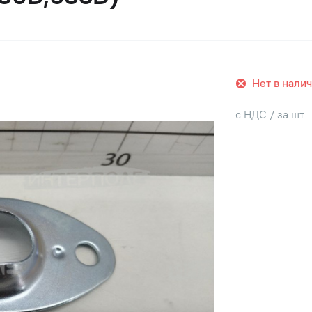
Нет в нали
с НДС / за шт