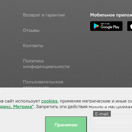
Возврат и гарантии
Мобильное прило
Отзывы
Контакты
Политика
конфиденциальности
Пользовательское
соглашение
а
ов сайт использует
cookies
, применяя метрические и иные с
Подпишитесь на н
ндекс. Метрика"
. Запретить эти действия можно в настройках
E-mail
Принимаю