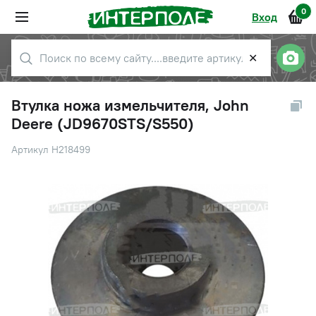
0
Вход
✕
Втулка ножа измельчителя, John
Deere (JD9670STS/S550)
Артикул H218499