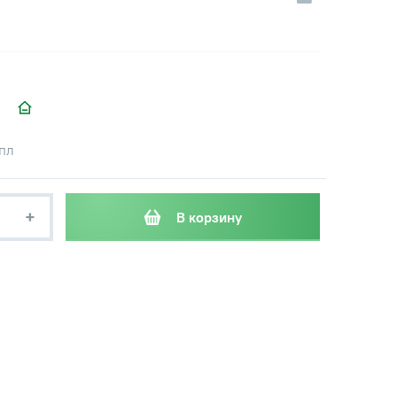
мпл
+
В корзину