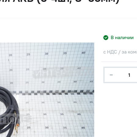
В наличии
с НДС / за ко
−