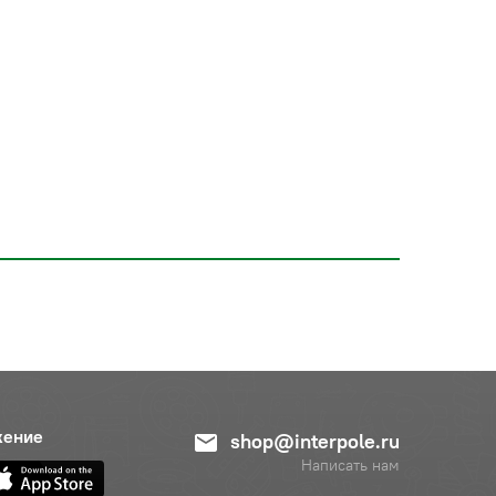
жение
shop@interpole.ru
Написать нам