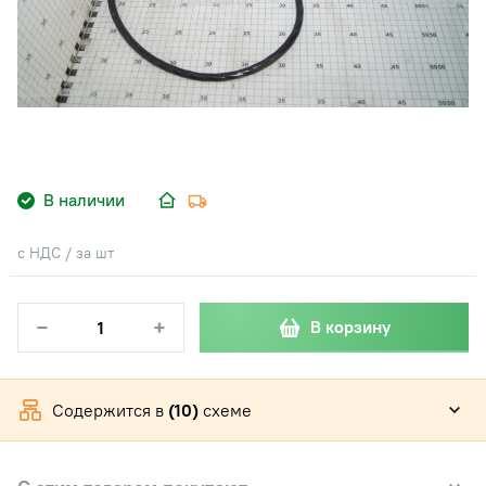
В наличии
с НДС / за шт
−
+
В корзину
Содержится в
(10)
схеме