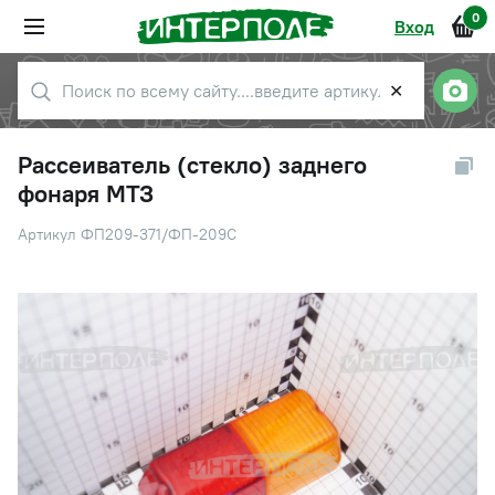
0
Вход
✕
Рассеиватель (стекло) заднего
фонаря МТЗ
Артикул ФП209-371/ФП-209С