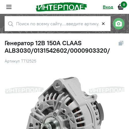
0
Вход
✕
Генератор 12В 150А CLAAS
ALB3030/0131542602/0000903320/
Артикул TT12525