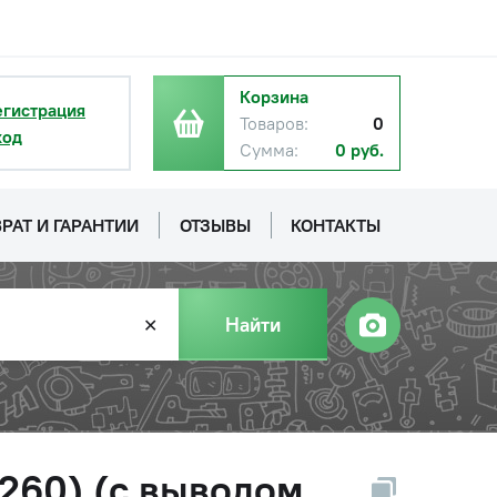
Корзина
егистрация
Товаров:
0
ход
Сумма:
0 руб.
РАТ И ГАРАНТИИ
ОТЗЫВЫ
КОНТАКТЫ
Найти
✕
Д-260) (с выводом