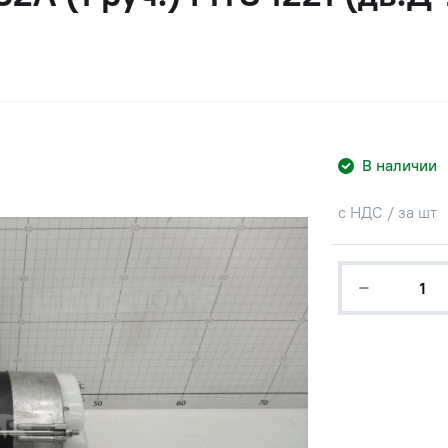
В наличии
с НДС / за шт
−