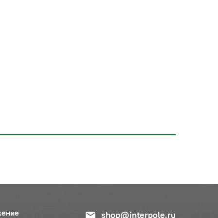
жение
shop@interpole.ru