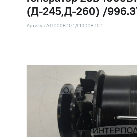
(Д-245,Д-260) /996.3
Артикул АТ1000В.10.1/Г1000В.10.1