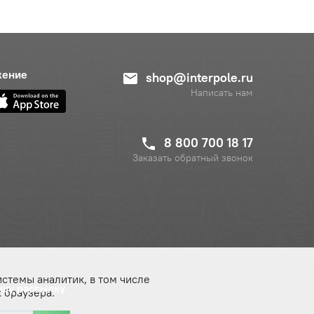
жение
shop@interpole.ru
Написать нам
8 800 700 18 17
Заказать обратный звонок
истемы аналитик, в том числе
ашу рассылку
 браузера.