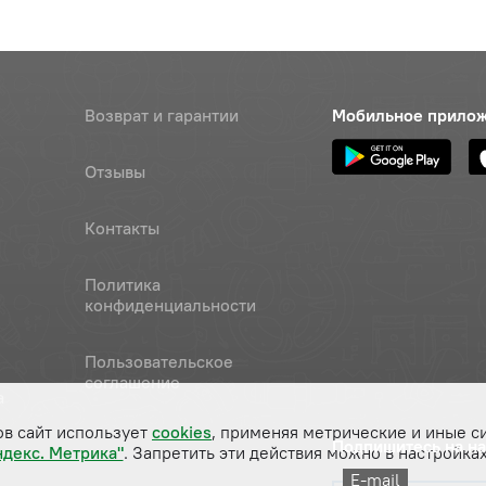
Возврат и гарантии
Мобильное прило
Отзывы
Контакты
Политика
конфиденциальности
Пользовательское
соглашение
а
ов сайт использует
cookies
, применяя метрические и иные с
Подпишитесь на н
ндекс. Метрика"
. Запретить эти действия можно в настройках
E-mail