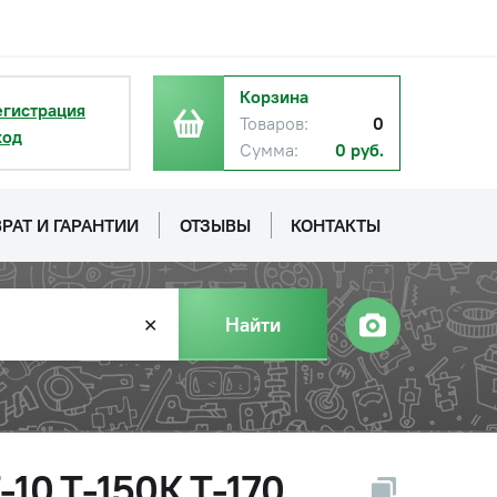
Корзина
егистрация
Товаров:
0
ход
Сумма:
0 руб.
РАТ И ГАРАНТИИ
ОТЗЫВЫ
КОНТАКТЫ
Найти
✕
-10,Т-150К,Т-170