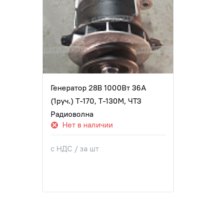
Генератор 28В 1000Вт 36А
(1руч.) Т-170, Т-130М, ЧТЗ
Радиоволна
Нет в наличии
с НДС / за шт