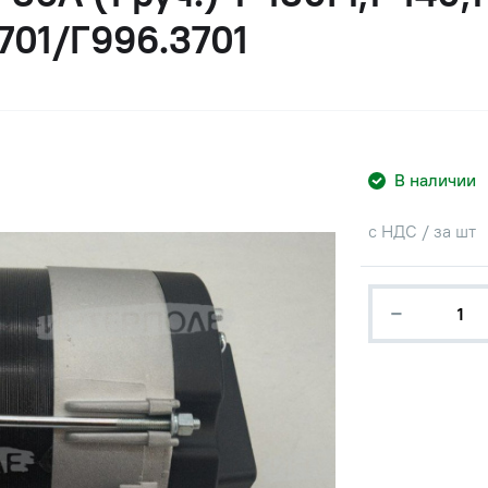
701/Г996.3701
В наличии
с НДС / за шт
−